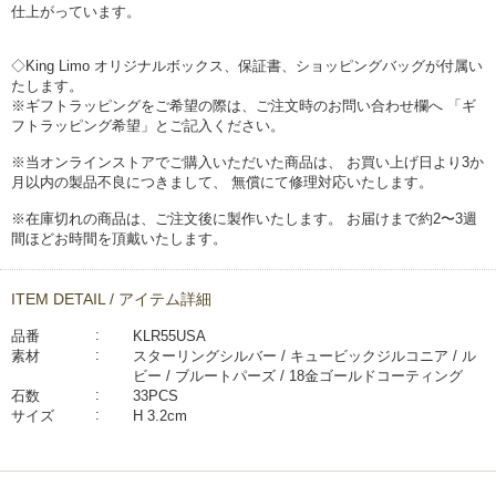
仕上がっています。
◇King Limo オリジナルボックス、保証書、ショッピングバッグが付属い
たします。
※ギフトラッピングをご希望の際は、ご注文時のお問い合わせ欄へ 「ギ
フトラッピング希望」とご記入ください。
※当オンラインストアでご購入いただいた商品は、 お買い上げ日より3か
月以内の製品不良につきまして、 無償にて修理対応いたします。
※在庫切れの商品は、ご注文後に製作いたします。 お届けまで約2〜3週
間ほどお時間を頂戴いたします。
ITEM DETAIL / アイテム詳細
品番
KLR55USA
素材
スターリングシルバー / キュービックジルコニア / ル
ビー / ブルートパーズ / 18金ゴールドコーティング
石数
33PCS
サイズ
H 3.2cm