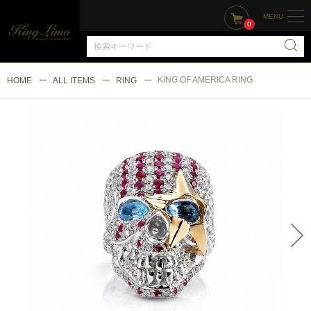
MENU
0
KING OF AMERICA RING
HOME
ALL ITEMS
RING