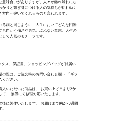
な意味合いがありますが、人々が離れ離れにな
っかりと繋ぎ身につける人の気持ちが揺れ動く
き方向へ導いてくれるものと言われます。
れる錨と同じように、人生においてどんな困難
立ち向かう強さや勇気、ぶれない意志、人生の
として人気のモチーフです。
ナルボックス、保証書、ショッピングバッグが付属い
望の際は、ご注文時のお問い合わせ欄へ 「ギフ
入ください。
購入いただいた商品は、 お買い上げ日より3か
して、 無償にて修理対応いたします。
文後に製作いたします。 お届けまで約2〜3週間
す。