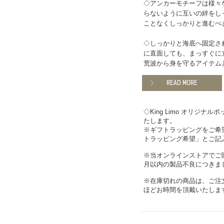
◇アンカーモチーフは様々
らないように互いの絆をし
ことなくしっかりと進むべ
◇しっかりと海底へ固定さ
に直面しても、まっすぐに
荒波から身を守るアイテム
READ MORE
◇King Limo オリジ
たします。
※ギフトラッピングをご希
トラッピング希望」とご記
※当オンラインストアでご
月以内の製品不良につきま
※在庫切れの商品は、ご注
ほどお時間を頂戴いたしま