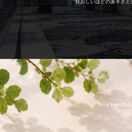
”狂おしいほどの派手さ
King Li
サ