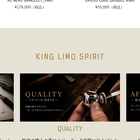
KL AZ4C BRACELET_PAVE
CROSS EDGE DOUBLE RING
¥176,000（税込）
¥55,000（税込）
KING LIMO SPIRIT
QUALITY