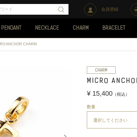
会員登録
PENDANT
NECKLACE
CHARM
BRACELET
CRO ANCHOR CHARM
CHARM
MICRO ANCHO
¥ 15,400
（税込）
数量