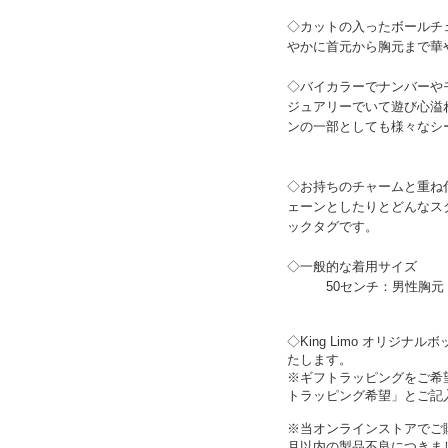
◇カットの入ったボールチ
やかに首元から胸元まで華
◇バイカラーでナンバーや
ジュアリーでいて遊び心溢
ンの一部としても様々なシ
◇お持ちのチャームと重ね
ェーンとしたりとどんなス
ックタグです。
◇一般的な着用サイズ
50センチ：男性胸元 
◇King Limo オリジ
たします。
※ギフトラッピングをご希
トラッピング希望」とご記
※当オンラインストアでご
月以内の製品不良につきま