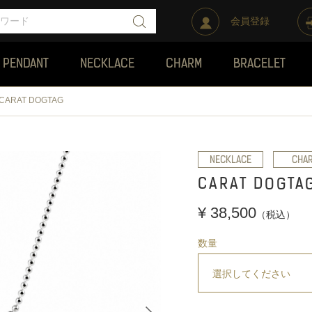
会員登録
PENDANT
NECKLACE
CHARM
BRACELET
CARAT DOGTAG
NECKLACE
CHA
CARAT DOGTA
¥ 38,500
（税込）
数量