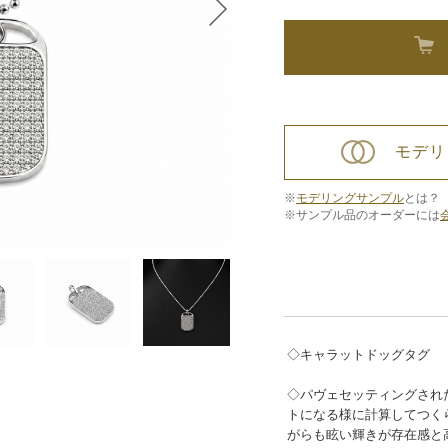
モデリ
※
モデリングサンプル
とは？
※サンプル品のオーダーには
◇キャラットドッグタグ
◇パヴェセッティングされ
トになる様に計算してつく
がらも眩い輝きが存在感と