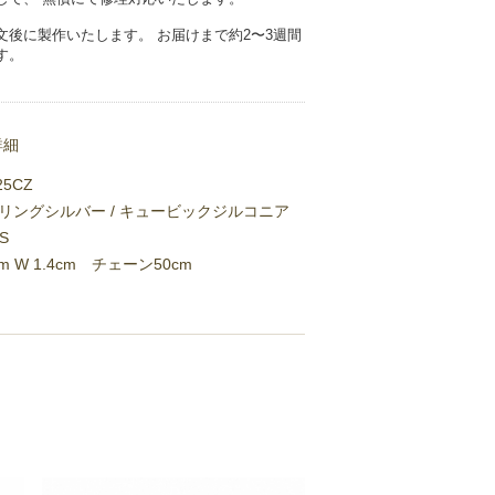
文後に製作いたします。 お届けまで約2〜3週間
す。
詳細
25CZ
リングシルバー / キュービックジルコニア
S
4cm W 1.4cm チェーン50cm