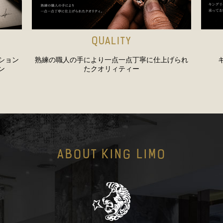
QUALITY
ション
熟練の職人の手により一点一点丁寧に仕上げられ
ン
たクオリィティー
ABOUT KING LIMO