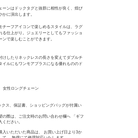
ェーンはドックタグと抜群に相性が良く、煌び
やかに演出します。
モチーフアイコンで楽しめるスタイルは、ラグ
れる仕上がり。ジュエリーとしてもファッショ
ーンで楽しむことができます。
付けしたりネックレスの長さを変えてダブルチ
タイルにもワンモアプラスになる優れもののド
女性ロングチェーン
ナルボックス、保証書、ショッピングバッグが付属い
望の際は、ご注文時のお問い合わせ欄へ 「ギフ
入ください。
購入いただいた商品は、 お買い上げ日より3か
して、 無償にて修理対応いたします。