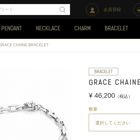
会員登録
PENDANT
NECKLACE
CHARM
BRACELET
GRACE CHAINE BRACELET
BRACELET
GRACE CHAIN
¥ 46,200
（税込）
数量