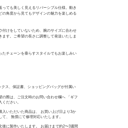
返っても美しく見えるリバーシブル仕様。動き
どの角度から見てもデザインの魅力を楽しめる
ウ付けをしていないため、腕のサイズに合わせ
きます。ご希望の長さに調整して発送いたしま
ったチェーンを垂らすスタイルでもお楽しみい
ナルボックス、保証書、ショッピングバッグが付属い
望の際は、ご注文時のお問い合わせ欄へ 「ギフ
入ください。
購入いただいた商品は、 お買い上げ日より3か
して、 無償にて修理対応いたします。
文後に製作いたします。 お届けまで約2〜3週間