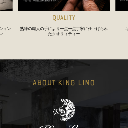
QUALITY
ション
熟練の職人の手により一点一点丁寧に仕上げられ
ン
たクオリィティー
ABOUT KING LIMO