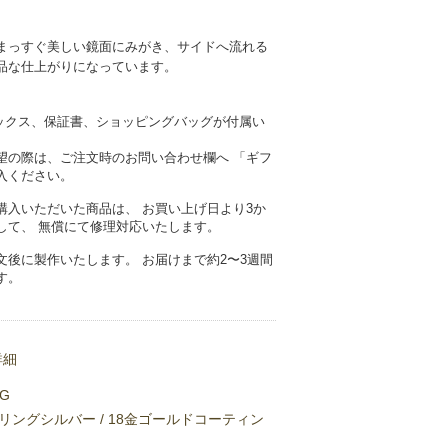
まっすぐ美しい鏡面にみがき、サイドへ流れる
品な仕上がりになっています。
ナルボックス、保証書、ショッピングバッグが付属い
望の際は、ご注文時のお問い合わせ欄へ 「ギフ
入ください。
購入いただいた商品は、 お買い上げ日より3か
して、 無償にて修理対応いたします。
文後に製作いたします。 お届けまで約2〜3週間
す。
詳細
1G
リングシルバー / 18金ゴールドコーティン