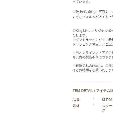
っています。
◇仕上げの難しい正面を、
ようなフォルムがとても上
◇King Limo オリジ
たします。
※ギフトラッピングをご希
トラッピング希望」とご記
※当オンラインストアでご
月以内の製品不良につきま
※在庫切れの商品は、ご注
ほどお時間を頂戴いたしま
ITEM DETAIL / アイテム
品番
KLR0
素材
スター
グ