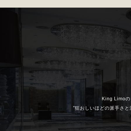
King Li
”狂おしいほどの派手さ