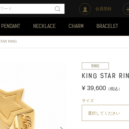
会員登録
PENDANT
NECKLACE
CHARM
BRACELET
STAR RING
RING
KING STAR RI
¥ 39,600
（税込）
サイズ