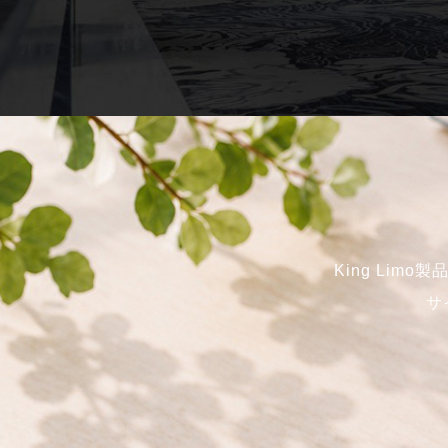
King Li
サ