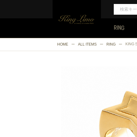
RING
KING 
HOME
ALL ITEMS
RING