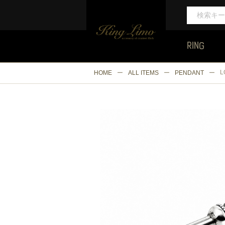
RING
L
HOME
ALL ITEMS
PENDANT