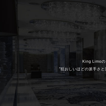
King Li
”狂おしいほどの派手さ