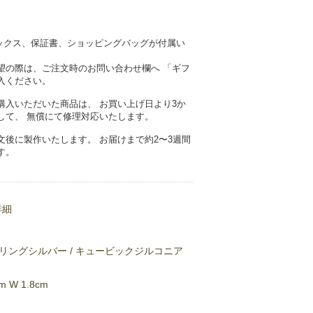
ナルボックス、保証書、ショッピングバッグが付属い
望の際は、ご注文時のお問い合わせ欄へ 「ギフ
入ください。
購入いただいた商品は、 お買い上げ日より3か
して、 無償にて修理対応いたします。
文後に製作いたします。 お届けまで約2〜3週間
す。
詳細
リングシルバー / キュービックジルコニア
cm W 1.8cm