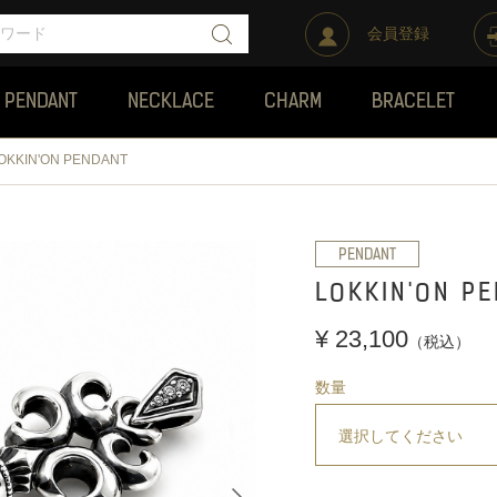
会員登録
PENDANT
NECKLACE
CHARM
BRACELET
OKKIN'ON PENDANT
PENDANT
LOKKIN'ON P
¥ 23,100
（税込）
数量