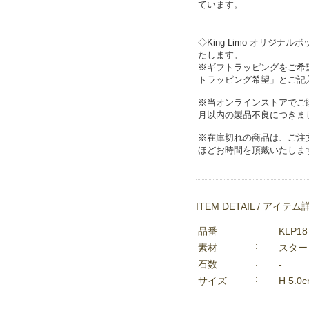
ています。
◇King Limo オリジ
たします。
※ギフトラッピングをご希
トラッピング希望」とご記
※当オンラインストアでご
月以内の製品不良につきま
※在庫切れの商品は、ご注
ほどお時間を頂戴いたしま
ITEM DETAIL / アイテム
品番
KLP18
素材
スター
石数
-
サイズ
H 5.0