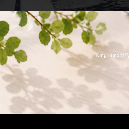
King Li
サ