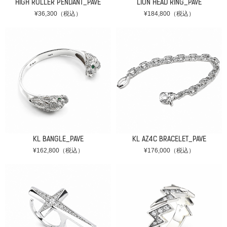
HIGH ROLLER PENDANT_PAVE
LION HEAD RING_PAVE
¥36,300（税込）
¥184,800（税込）
KL BANGLE_PAVE
KL AZ4C BRACELET_PAVE
¥162,800（税込）
¥176,000（税込）