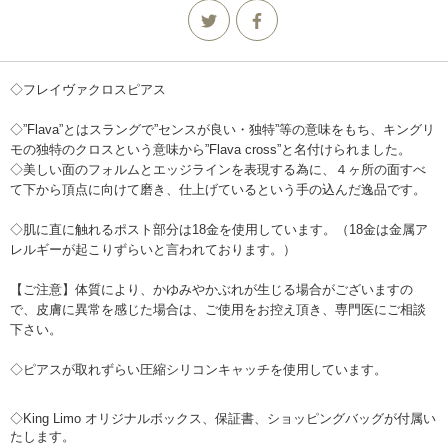
◇フレイヴァクロスピアス
◇”Flava”とはスラングで”センスが良い・独特”等の意味をもち、キングリ
モの独特のクロスという意味から”Flava cross”と名付けられました。
◇美しい面のフォルムとエッジラインを表現する為に、４ヶ所の面すべ
て下から頂点に向けて磨き、仕上げているという手の込んだ逸品です。
◇肌に直に触れるポスト部分は18金を使用しています。（18金は金属ア
レルギーが起こりずらいと言われております。）
【ご注意】体質により、かゆみやかぶれが生じる場合がございますの
で、皮膚に異常を感じた場合は、ご使用をお控え頂き、専門医にご相談
下さい。
◇ピアスが取れずらい圧縮シリコンキャッチを使用しています。
◇King Limo オリジナルボックス、保証書、ショッピングバッグが付属い
たします。