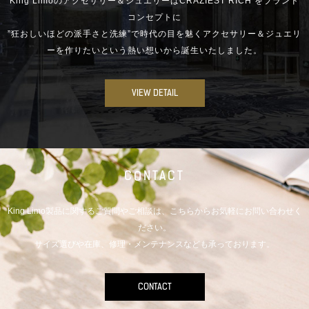
King Limoのアクセサリー＆ジュエリーはCRAZIEST RICH をブランド
コンセプトに
”狂おしいほどの派手さと洗練”で時代の目を魅くアクセサリー＆ジュエリ
ーを作りたいという熱い想いから誕生いたしました。
VIEW DETAIL
CONTACT
King Limo製品に関するご質問やご相談は、こちらからお気軽にお問い合わせく
ださい。
サイズ選びや在庫、修理・メンテナンスなども承っております。
CONTACT