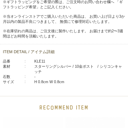
※ギフトラッピングをご希望の際は、ご注文時のお問い合わせ欄へ 「ギ
フトラッピング希望」とご記入ください。
※当オンラインストアでご購入いただいた商品は、 お買い上げ日より3か
月以内の製品不良につきまして、 無償にて修理対応いたします。
※在庫切れの商品は、ご注文後に製作いたします。 お届けまで約2〜3週
間ほどお時間を頂戴いたします。
ITEM DETAIL / アイテム詳細
品番
KLE11
素材
スターリングシルバー / 10金ポスト / シリコンキャ
ッチ
石数
-
サイズ
H 0.8cm W 0.8cm
RECOMMEND ITEM