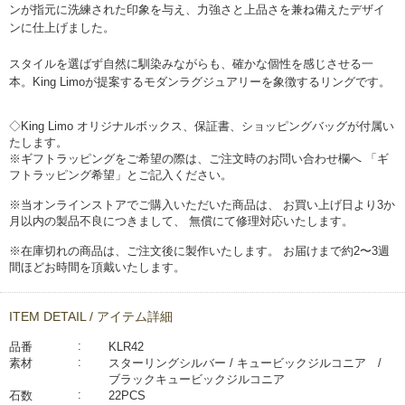
ンが指元に洗練された印象を与え、力強さと上品さを兼ね備えたデザイ
ンに仕上げました。
スタイルを選ばず自然に馴染みながらも、確かな個性を感じさせる一
本。King Limoが提案するモダンラグジュアリーを象徴するリングです。
◇King Limo オリジナルボックス、保証書、ショッピングバッグが付属い
たします。
※ギフトラッピングをご希望の際は、ご注文時のお問い合わせ欄へ 「ギ
フトラッピング希望」とご記入ください。
※当オンラインストアでご購入いただいた商品は、 お買い上げ日より3か
月以内の製品不良につきまして、 無償にて修理対応いたします。
※在庫切れの商品は、ご注文後に製作いたします。 お届けまで約2〜3週
間ほどお時間を頂戴いたします。
ITEM DETAIL / アイテム詳細
品番
KLR42
素材
スターリングシルバー / キュービックジルコニア /
ブラックキュービックジルコニア
石数
22PCS