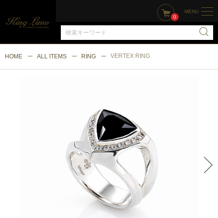
MENU
0
VERTEX RING
HOME
ALL ITEMS
RING