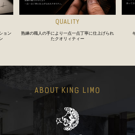
QUALITY
ション
熟練の職人の手により一点一点丁寧に仕上げられ
ン
たクオリィティー
ABOUT KING LIMO