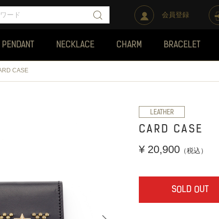
会員登録
PENDANT
NECKLACE
CHARM
BRACELET
ARD CASE
LEATHER
CARD CASE
¥ 20,900
（税込）
SOLD OUT