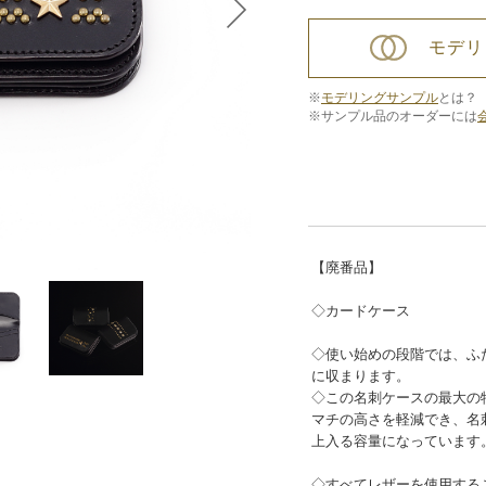
モデリ
※
モデリングサンプル
とは？
※サンプル品のオーダーには
【廃番品】
◇カードケース
◇使い始めの段階では、ふ
に収まります。
◇この名刺ケースの最大の
マチの高さを軽減でき、名刺
上入る容量になっています
◇すべてレザーを使用する