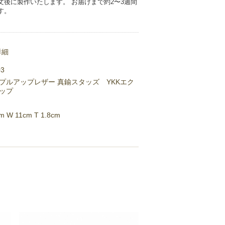
文後に製作いたします。 お届けまで約2〜3週間
す。
詳細
03
プルアップレザー 真鍮スタッズ YKKエク
ップ
cm W 11cm T 1.8cm