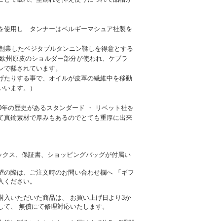
を使用し タンナーはベルギーマシュア社製を
に創業したベジタブルタンニン鞣しを得意とする
 欧州原皮のショルダー部分が使われ、ケブラ
ンで鞣されています。
たりする事で、オイルが皮革の繊維中を移動
いいます。）
0年の歴史があるスタンダード ・ リベット社を
て真鍮素材で厚みもあるのでとても重厚に出来
ナルボックス、保証書、ショッピングバッグが付属い
望の際は、ご注文時のお問い合わせ欄へ 「ギフ
入ください。
購入いただいた商品は、 お買い上げ日より3か
して、 無償にて修理対応いたします。