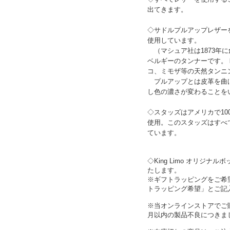
出てきます。
◇サドルプルアップレザー
使用しています。
（マシュア社は1873年
ベルギーのタンナーです。
コ、ミモザ等の天然タンニ
プルアップとは皮革を曲げ
し色の濃さが変わることを
◇スタッズはアメリカで10
使用。このスタッズはすべ
ています。
◇King Limo オリジ
たします。
※ギフトラッピングをご希
トラッピング希望」とご記
※当オンラインストアでご
月以内の製品不良につきま