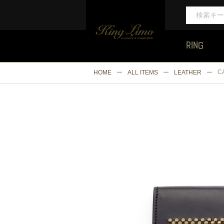
RING
C
HOME
ALL ITEMS
LEATHER