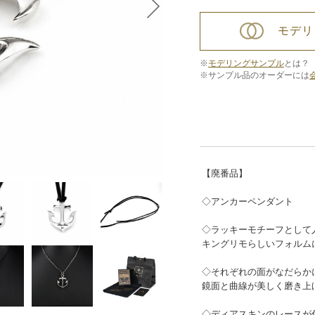
モデリ
※
モデリングサンプル
とは？
※サンプル品のオーダーには
【廃番品】
◇アンカーペンダント
◇ラッキーモチーフとして
キングリモらしいフォルム
◇それぞれの面がなだらか
鏡面と曲線が美しく磨き上
◇ディアスキンのレースが