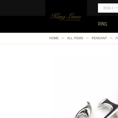
RING
A
HOME
ALL ITEMS
PENDANT