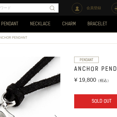
会員登録
PENDANT
NECKLACE
CHARM
BRACELET
NCHOR PENDANT
PENDANT
ANCHOR PEND
¥ 19,800
（税込）
SOLD OUT