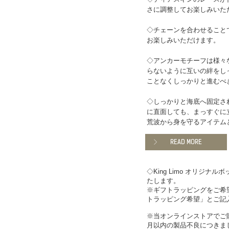
さに調整してお楽しみいた
◇チェーンを合わせること
お楽しみいただけます。
◇アンカーモチーフは様々
らないように互いの絆をし
ことなくしっかりと進むべ
◇しっかりと海底へ固定さ
に直面しても、まっすぐに
荒波から身を守るアイテム
READ MORE
◇King Limo オリジ
たします。
※ギフトラッピングをご希
トラッピング希望」とご記
※当オンラインストアでご
月以内の製品不良につきま