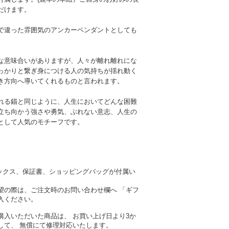
だけます。
で違った雰囲気のアンカーペンダントとしても
な意味合いがありますが、人々が離れ離れにな
っかりと繋ぎ身につける人の気持ちが揺れ動く
き方向へ導いてくれるものと言われます。
れる錨と同じように、人生においてどんな困難
立ち向かう強さや勇気、ぶれない意志、人生の
として人気のモチーフです。
ナルボックス、保証書、ショッピングバッグが付属い
望の際は、ご注文時のお問い合わせ欄へ 「ギフ
入ください。
購入いただいた商品は、 お買い上げ日より3か
して、 無償にて修理対応いたします。