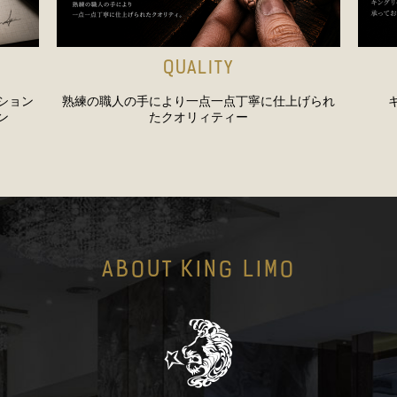
QUALITY
ション
熟練の職人の手により一点一点丁寧に仕上げられ
ン
たクオリィティー
ABOUT KING LIMO