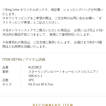
◇King Limo オリジナルボックス、保証書、ショッピングバッグが付属い
たします。
※ギフトラッピングをご希望の際は、ご注文時のお問い合わせ欄へ 「ギ
フトラッピング希望」とご記入ください。
※当オンラインストアでご購入いただいた商品は、 お買い上げ日より3か
月以内の製品不良につきまして、 無償にて修理対応いたします。
※在庫切れの商品は、ご注文後に製作いたします。 お届けまで約2〜3週
間ほどお時間を頂戴いたします。
ITEM DETAIL / アイテム詳細
品番
KLE28CZ
素材
スターリングシルバー / キュービックジルコニア /
10Kポスト
石数
1PC
サイズ
H1.0 cm W 0.7cm