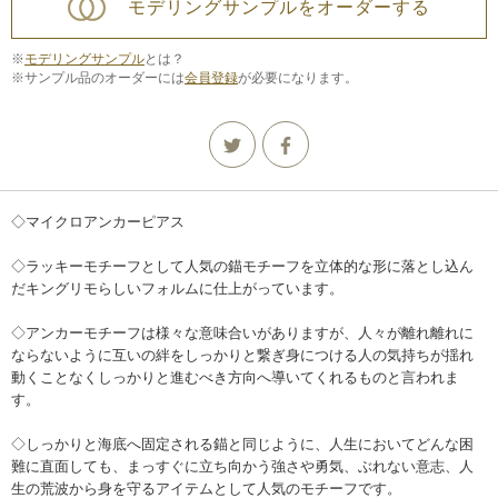
モデリングサンプルをオーダーする
※
モデリングサンプル
とは？
※サンプル品のオーダーには
会員登録
が必要になります。
◇マイクロアンカーピアス
◇ラッキーモチーフとして人気の錨モチーフを立体的な形に落とし込ん
だキングリモらしいフォルムに仕上がっています。
◇アンカーモチーフは様々な意味合いがありますが、人々が離れ離れに
ならないように互いの絆をしっかりと繋ぎ身につける人の気持ちが揺れ
動くことなくしっかりと進むべき方向へ導いてくれるものと言われま
す。
◇しっかりと海底へ固定される錨と同じように、人生においてどんな困
難に直面しても、まっすぐに立ち向かう強さや勇気、ぶれない意志、人
生の荒波から身を守るアイテムとして人気のモチーフです。